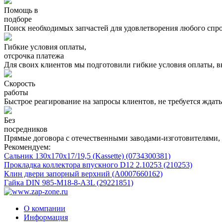
Помощь в
подборе
Поиск необходимых запчастей для удовлетворения любого спро
Гибкие условия оплаты,
отсрочка платежа
Для своих клиентов мы подготовили гибкие условия оплаты, в
Скорость
работы
Быстрое реагирование на запросы клиентов, не требуется ждать 
Без
посредников
Прямые договора с отечественными заводами-изготовителями, 
Рекомендуем:
Сальник 130х170х17/19,5 (Kassette) (0734300381)
Прокладка коллектора впускного D12 2.10253 (210253)
Клин двери запорный верхний (A0007660162)
Гайка DIN 985-M18-8-A3L (29221851)
О компании
Информация