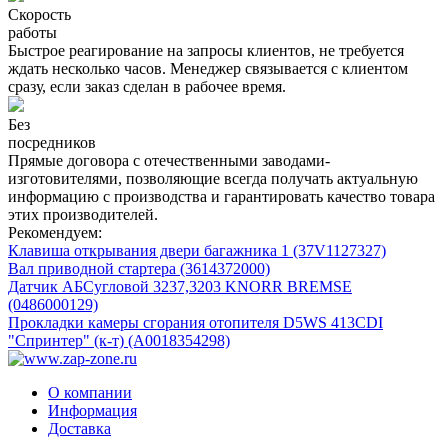
Скорость
работы
Быстрое реагирование на запросы клиентов, не требуется
ждать несколько часов. Менеджер связывается с клиентом
сразу, если заказ сделан в рабочее время.
Без
посредников
Прямые договора с отечественными заводами-
изготовителями, позволяющие всегда получать актуальную
информацию с производства и гарантировать качество товара
этих производителей.
Рекомендуем:
Клавиша открывания двери багажника 1 (37V1127327)
Вал приводной стартера (3614372000)
Датчик АБСугловой 3237,3203 KNORR BREMSE
(0486000129)
Прокладки камеры сгорания отопителя D5WS 413CDI
"Спринтер" (к-т) (A0018354298)
О компании
Информация
Доставка