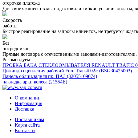
отсрочка платежа
Для своих клиентов мы подготовили гибкие условия оплаты, в
Скорость
работы
Быстрое реагирование на запросы клиентов, не требуется ждать 
Без
посредников
Прямые договора с отечественными заводами-изготовителями, 
Рекомендуем:
ПРОБКА БАКА СТЕКЛООМЫВАТЕЛЯ RENAULT TRAFIC 01>
Цилиндр сцепления рабочий Ford Transit 02> (BSG30425003)
Панель облиц.задняя пр. ПАЗ (32055109074)
накладка арки колеса (21554E)
О компании
Информация
Доставка
Поставщикам
Карта сайта
Контакты