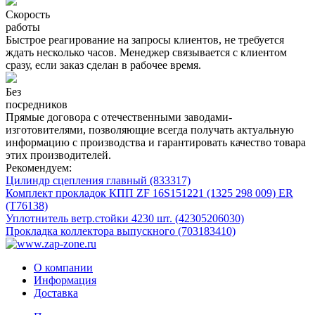
Скорость
работы
Быстрое реагирование на запросы клиентов, не требуется
ждать несколько часов. Менеджер связывается с клиентом
сразу, если заказ сделан в рабочее время.
Без
посредников
Прямые договора с отечественными заводами-
изготовителями, позволяющие всегда получать актуальную
информацию с производства и гарантировать качество товара
этих производителей.
Рекомендуем:
Цилиндр сцепления главный (833317)
Комплект прокладок КПП ZF 16S151221 (1325 298 009) ER
(T76138)
Уплотнитель ветр.стойки 4230 шт. (42305206030)
Прокладка коллектора выпускного (703183410)
О компании
Информация
Доставка