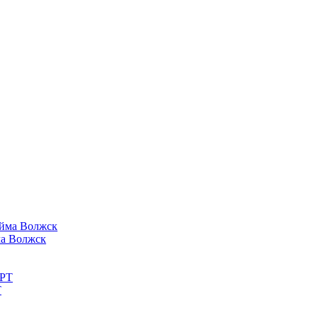
ма Волжск
Т