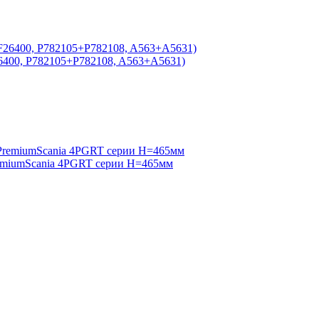
400, P782105+P782108, A563+A5631)
miumScania 4PGRT серии H=465мм