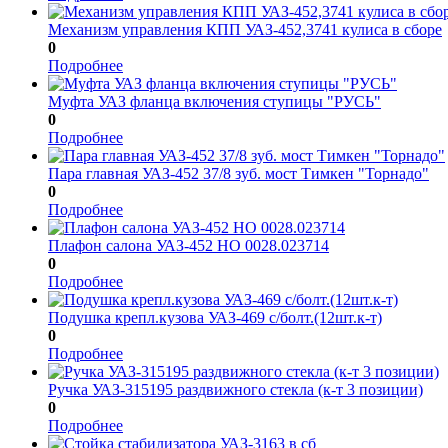
Механизм управления КПП УАЗ-452,3741 кулиса в сборе
0
Подробнее
Муфта УАЗ фланца включения ступицы "РУСЬ"
0
Подробнее
Пара главная УАЗ-452 37/8 зуб. мост Тимкен "Торнадо"
0
Подробнее
Плафон салона УАЗ-452 НО 0028.023714
0
Подробнее
Подушка крепл.кузова УАЗ-469 с/болт.(12шт.к-т)
0
Подробнее
Ручка УАЗ-315195 раздвижного стекла (к-т 3 позиции)
0
Подробнее