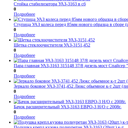
Стойка стабилизатора УАЗ-3163 в сб
0
Подробнее
Ступица УАЗ колеса перед 85мм нового образца в сборе
0
Подробнее
Щетка стеклоочистителя УАЗ-3151,452
0
Подробнее
Пара главная УАЗ-3163 315148 37/8 дизель мост Спайсер 
0
Подробнее
Зеркало боковое УАЗ-3741,452 Люкс обьемное к-т 2шт (л
0
Подробнее
Бачок расширительный УАЗ-3163 ЕВРО-3 Н/О с 2008г.
0
Подробнее
Подушка крепл.кузова полиуретан УАЗ-3163 (20шт.) к-т