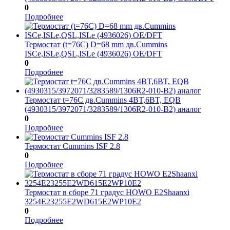
0
Подробнее
Термостат (t=76С) D=68 mm дв.Cummins
ISCe,ISLe,QSL,ISLe (4936026) OE/DFT
0
Подробнее
Термостат t=76C дв.Cummins 4BT,6BT, EQB
(4930315/3972071/3283589/1306R2-010-B2) аналог
0
Подробнее
Термостат Cummins ISF 2.8
0
Подробнее
Термостат в сборе 71 градус HOWO Е2Shaanxi
3254Е23255Е2WD615Е2WP10Е2
0
Подробнее